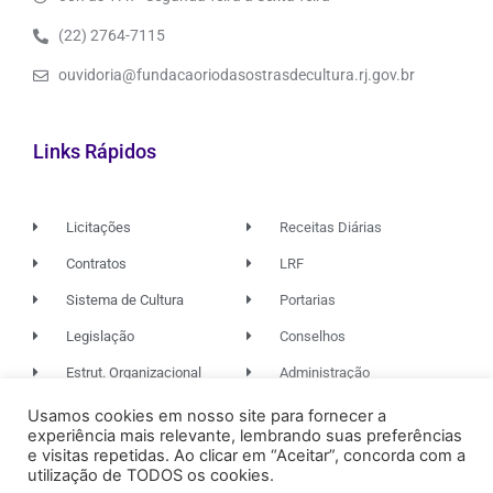
(22) 2764-7115
ouvidoria@fundacaoriodasostrasdecultura.rj.gov.br
Links Rápidos
Licitações
Receitas Diárias
Contratos
LRF
Sistema de Cultura
Portarias
Legislação
Conselhos
Estrut. Organizacional
Administração
Usamos cookies em nosso site para fornecer a
experiência mais relevante, lembrando suas preferências
© 2026. TODOS OS DIREITOS RESERVADOS.
e visitas repetidas. Ao clicar em “Aceitar”, concorda com a
utilização de TODOS os cookies.