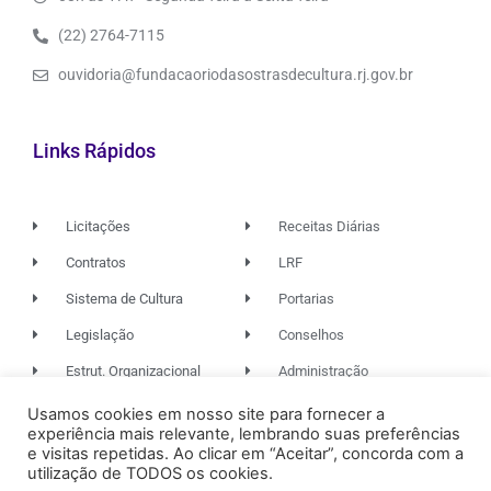
(22) 2764-7115
ouvidoria@fundacaoriodasostrasdecultura.rj.gov.br
Links Rápidos
Licitações
Receitas Diárias
Contratos
LRF
Sistema de Cultura
Portarias
Legislação
Conselhos
Estrut. Organizacional
Administração
Usamos cookies em nosso site para fornecer a
experiência mais relevante, lembrando suas preferências
© 2026. TODOS OS DIREITOS RESERVADOS.
e visitas repetidas. Ao clicar em “Aceitar”, concorda com a
utilização de TODOS os cookies.