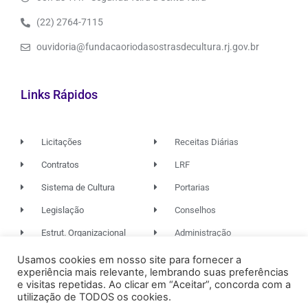
(22) 2764-7115
ouvidoria@fundacaoriodasostrasdecultura.rj.gov.br
Links Rápidos
Licitações
Receitas Diárias
Contratos
LRF
Sistema de Cultura
Portarias
Legislação
Conselhos
Estrut. Organizacional
Administração
Usamos cookies em nosso site para fornecer a
experiência mais relevante, lembrando suas preferências
© 2026. TODOS OS DIREITOS RESERVADOS.
e visitas repetidas. Ao clicar em “Aceitar”, concorda com a
utilização de TODOS os cookies.