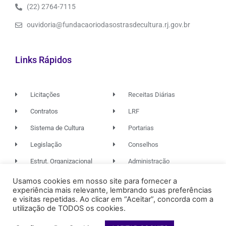
(22) 2764-7115
ouvidoria@fundacaoriodasostrasdecultura.rj.gov.br
Links Rápidos
Licitações
Receitas Diárias
Contratos
LRF
Sistema de Cultura
Portarias
Legislação
Conselhos
Estrut. Organizacional
Administração
Usamos cookies em nosso site para fornecer a
experiência mais relevante, lembrando suas preferências
© 2026. TODOS OS DIREITOS RESERVADOS.
e visitas repetidas. Ao clicar em “Aceitar”, concorda com a
utilização de TODOS os cookies.