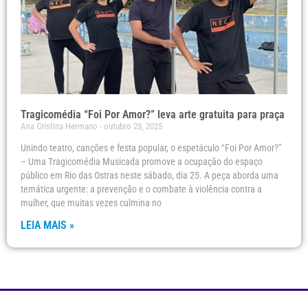
Tragicomédia “Foi Por Amor?” leva arte gratuita para praça
Ana Cristina Hermano
outubro 23, 2025
Unindo teatro, canções e festa popular, o espetáculo “Foi Por Amor?”
– Uma Tragicomédia Musicada promove a ocupação do espaço
público em Rio das Ostras neste sábado, dia 25. A peça aborda uma
temática urgente: a prevenção e o combate à violência contra a
mulher, que muitas vezes culmina no
LEIA MAIS »