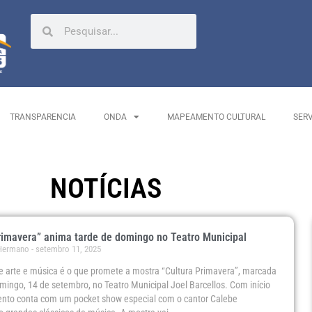
TRANSPARENCIA
ONDA
MAPEAMENTO CULTURAL
SER
NOTÍCIAS
rimavera” anima tarde de domingo no Teatro Municipal
 Hermano
setembro 11, 2025
 arte e música é o que promete a mostra “Cultura Primavera”, marcada
mingo, 14 de setembro, no Teatro Municipal Joel Barcellos. Com início
vento conta com um pocket show especial com o cantor Calebe