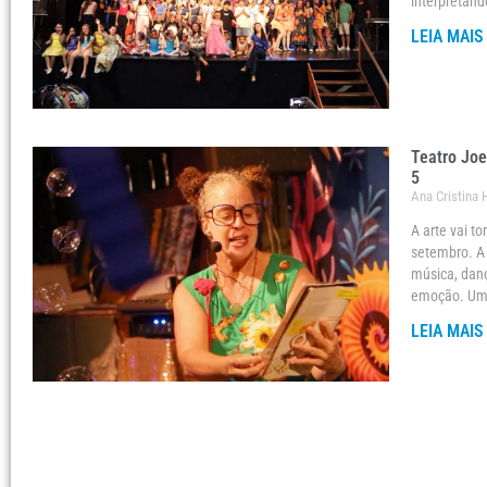
interpretand
LEIA MAIS
Teatro Joe
5
Ana Cristina
A arte vai t
setembro. A 
música, danç
emoção. Um
LEIA MAIS