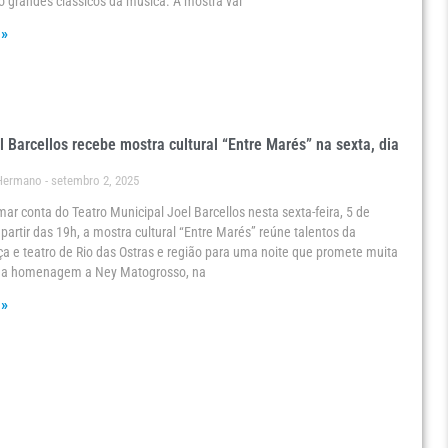
o grandes clássicos da música. A mostra vai
 »
l Barcellos recebe mostra cultural “Entre Marés” na sexta, dia
 Hermano
setembro 2, 2025
omar conta do Teatro Municipal Joel Barcellos nesta sexta-feira, 5 de
partir das 19h, a mostra cultural “Entre Marés” reúne talentos da
a e teatro de Rio das Ostras e região para uma noite que promete muita
a homenagem a Ney Matogrosso, na
 »