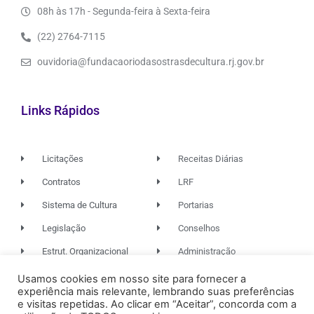
08h às 17h - Segunda-feira à Sexta-feira
(22) 2764-7115
ouvidoria@fundacaoriodasostrasdecultura.rj.gov.br
Links Rápidos
Licitações
Receitas Diárias
Contratos
LRF
Sistema de Cultura
Portarias
Legislação
Conselhos
Estrut. Organizacional
Administração
Usamos cookies em nosso site para fornecer a
experiência mais relevante, lembrando suas preferências
© 2026. TODOS OS DIREITOS RESERVADOS.
e visitas repetidas. Ao clicar em “Aceitar”, concorda com a