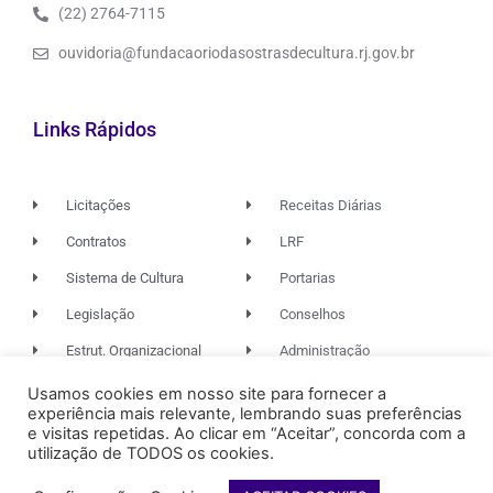
(22) 2764-7115
ouvidoria@fundacaoriodasostrasdecultura.rj.gov.br
Links Rápidos
Licitações
Receitas Diárias
Contratos
LRF
Sistema de Cultura
Portarias
Legislação
Conselhos
Estrut. Organizacional
Administração
Usamos cookies em nosso site para fornecer a
experiência mais relevante, lembrando suas preferências
© 2026. TODOS OS DIREITOS RESERVADOS.
e visitas repetidas. Ao clicar em “Aceitar”, concorda com a
utilização de TODOS os cookies.