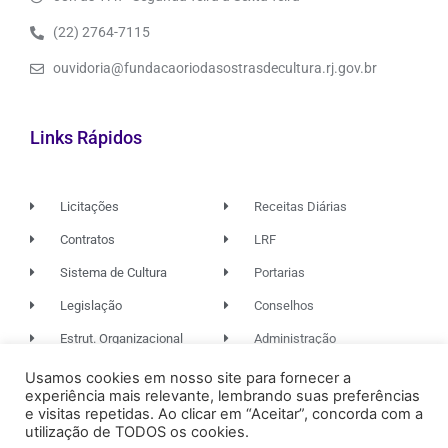
(22) 2764-7115
ouvidoria@fundacaoriodasostrasdecultura.rj.gov.br
Links Rápidos
Licitações
Receitas Diárias
Contratos
LRF
Sistema de Cultura
Portarias
Legislação
Conselhos
Estrut. Organizacional
Administração
Usamos cookies em nosso site para fornecer a
experiência mais relevante, lembrando suas preferências
© 2026. TODOS OS DIREITOS RESERVADOS.
e visitas repetidas. Ao clicar em “Aceitar”, concorda com a
utilização de TODOS os cookies.