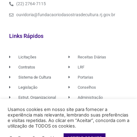
(22) 2764-7115
ouvidoria@fundacaoriodasostrasdecultura.rj.gov.br
Links Rápidos
Licitações
Receitas Diárias
Contratos
LRF
Sistema de Cultura
Portarias
Legislação
Conselhos
Estrut. Organizacional
Administração
Usamos cookies em nosso site para fornecer a
experiência mais relevante, lembrando suas preferências
© 2026. TODOS OS DIREITOS RESERVADOS.
e visitas repetidas. Ao clicar em “Aceitar”, concorda com a
utilização de TODOS os cookies.