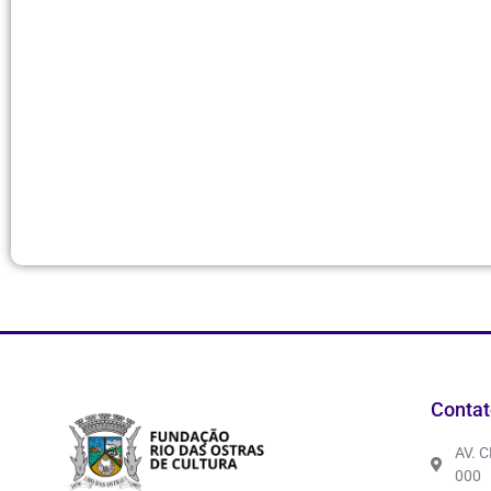
Contat
AV. 
000