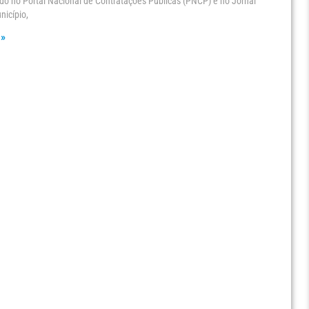
ado no Portal Nacional de Contratações Públicas (PNCP) e no Jornal
nicípio,
 »