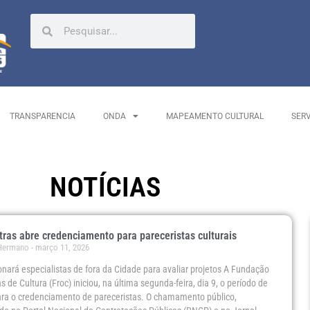
TRANSPARENCIA
ONDA
MAPEAMENTO CULTURAL
SER
NOTÍCIAS
tras abre credenciamento para pareceristas culturais
 Hermano
março 11, 2026
ionará especialistas de fora da Cidade para avaliar projetos A Fundação
s de Cultura (Froc) iniciou, na última segunda-feira, dia 9, o período de
ara o credenciamento de pareceristas. O chamamento público,