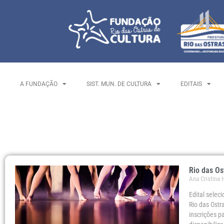
A FUNDAÇÃO
SIST. MUN. DE CULTURA
EDITAIS
Rio das Os
Ana Cristina
Edital selec
Rio das Ostra
inscrições p