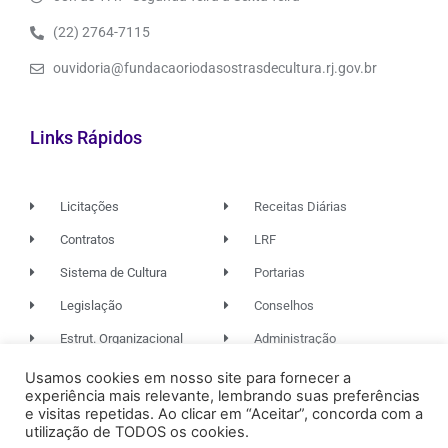
(22) 2764-7115
ouvidoria@fundacaoriodasostrasdecultura.rj.gov.br
Links Rápidos
Licitações
Receitas Diárias
Contratos
LRF
Sistema de Cultura
Portarias
Legislação
Conselhos
Estrut. Organizacional
Administração
Usamos cookies em nosso site para fornecer a
experiência mais relevante, lembrando suas preferências
© 2026. TODOS OS DIREITOS RESERVADOS.
e visitas repetidas. Ao clicar em “Aceitar”, concorda com a
utilização de TODOS os cookies.