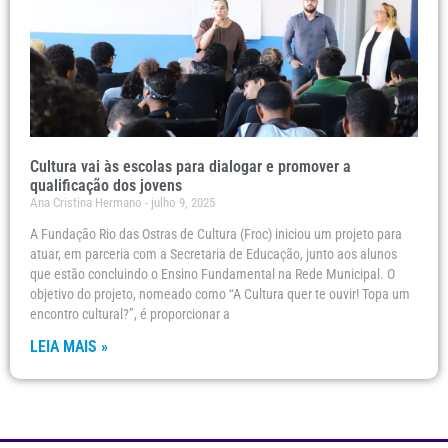
Cultura vai às escolas para dialogar e promover a
qualificação dos jovens
Ana Cristina Hermano
julho 9, 2025
A Fundação Rio das Ostras de Cultura (Froc) iniciou um projeto para
atuar, em parceria com a Secretaria de Educação, junto aos alunos
que estão concluindo o Ensino Fundamental na Rede Municipal. O
objetivo do projeto, nomeado como “A Cultura quer te ouvir! Topa um
encontro cultural?”, é proporcionar a
LEIA MAIS »