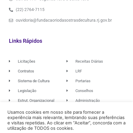
(22) 2764-7115
ouvidoria@fundacaoriodasostrasdecultura.rj.gov.br
Links Rápidos
Licitações
Receitas Diárias
Contratos
LRF
Sistema de Cultura
Portarias
Legislação
Conselhos
Estrut. Organizacional
Administração
Usamos cookies em nosso site para fornecer a
experiência mais relevante, lembrando suas preferências
© 2026. TODOS OS DIREITOS RESERVADOS.
e visitas repetidas. Ao clicar em “Aceitar”, concorda com a
utilização de TODOS os cookies.