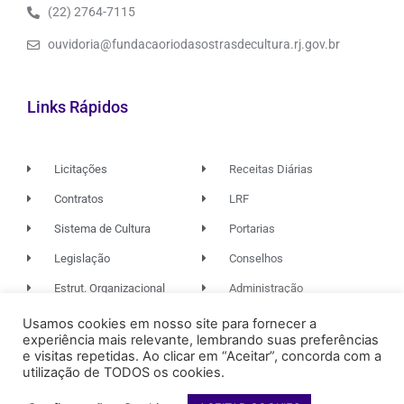
(22) 2764-7115
ouvidoria@fundacaoriodasostrasdecultura.rj.gov.br
Links Rápidos
Licitações
Receitas Diárias
Contratos
LRF
Sistema de Cultura
Portarias
Legislação
Conselhos
Estrut. Organizacional
Administração
Usamos cookies em nosso site para fornecer a
experiência mais relevante, lembrando suas preferências
© 2026. TODOS OS DIREITOS RESERVADOS.
e visitas repetidas. Ao clicar em “Aceitar”, concorda com a
utilização de TODOS os cookies.