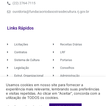
(22) 2764-7115
ouvidoria@fundacaoriodasostrasdecultura.rj.gov.br
Links Rápidos
Licitações
Receitas Diárias
Contratos
LRF
Sistema de Cultura
Portarias
Legislação
Conselhos
Estrut. Organizacional
Administração
Usamos cookies em nosso site para fornecer a
experiência mais relevante, lembrando suas preferências
© 2026. TODOS OS DIREITOS RESERVADOS.
e visitas repetidas. Ao clicar em “Aceitar”, concorda com a
utilização de TODOS os cookies.