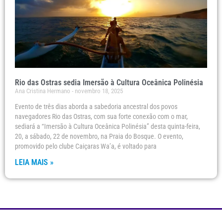
Rio das Ostras sedia Imersão à Cultura Oceânica Polinésia
Ana Cristina Hermano
novembro 18, 2025
Evento de três dias aborda a sabedoria ancestral dos povos
navegadores Rio das Ostras, com sua forte conexão com o mar,
sediará a “Imersão à Cultura Oceânica Polinésia” desta quinta-feira,
20, a sábado, 22 de novembro, na Praia do Bosque. O evento,
promovido pelo clube Caiçaras Wa’a, é voltado para
LEIA MAIS »