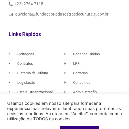
(22) 2764-7115
ouvidoria@fundacaoriodasostrasdecultura.rj.gov.br
Links Rápidos
Licitações
Receitas Diárias
Contratos
LRF
Sistema de Cultura
Portarias
Legislação
Conselhos
Estrut. Organizacional
Administração
Usamos cookies em nosso site para fornecer a
experiência mais relevante, lembrando suas preferências
© 2026. TODOS OS DIREITOS RESERVADOS.
e visitas repetidas. Ao clicar em “Aceitar”, concorda com a
utilização de TODOS os cookies.