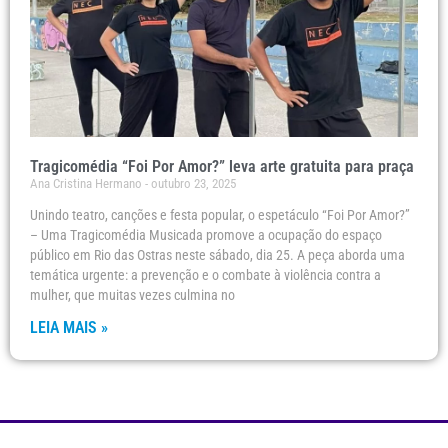
Tragicomédia “Foi Por Amor?” leva arte gratuita para praça
Ana Cristina Hermano
outubro 23, 2025
Unindo teatro, canções e festa popular, o espetáculo “Foi Por Amor?”
– Uma Tragicomédia Musicada promove a ocupação do espaço
público em Rio das Ostras neste sábado, dia 25. A peça aborda uma
temática urgente: a prevenção e o combate à violência contra a
mulher, que muitas vezes culmina no
LEIA MAIS »