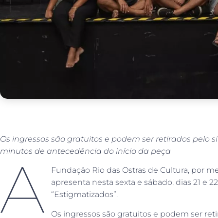
Os ingressos são gratuitos e podem ser retirados pelo 
minutos de antecedência do início da peça
A
Fundação Rio das Ostras de Cultura, por mei
apresenta nesta sexta e sábado, dias 21 e 2
“Estigmatizados”.
Os ingressos são gratuitos e podem ser reti