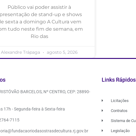
Público vai poder assistir à
presentação de stand-up e shows
de sexta a domingo A Cultura vem
om tudo neste fim de semana, em
Rio das
Alexandre Trápaga
agosto 5, 2026
os
Links Rápidos
CRISTÓVÃO BARCELOS, Nº CENTRO, CEP: 28890-
Licitações
s 17h - Segunda-feira à Sexta-feira
Contratos
 2764-7115
Sistema de Cu
doria@fundacaoriodasostrasdecultura.rj.gov.br
Legislação