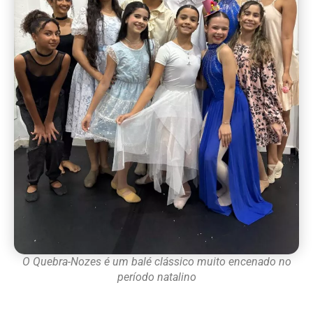
O Quebra-Nozes é um balé clássico muito encenado no
período natalino