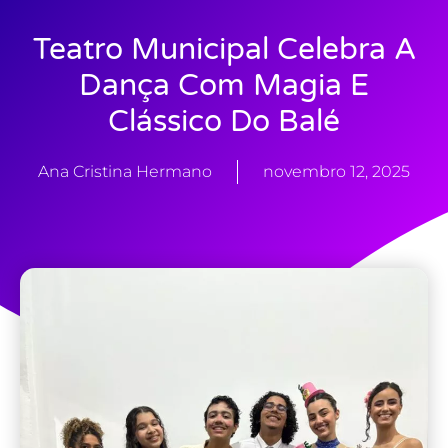
Teatro Municipal Celebra A
Dança Com Magia E
Clássico Do Balé
Ana Cristina Hermano
novembro 12, 2025