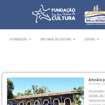
A FUNDAÇÃO
SIST. MUN. DE CULTURA
EDITAIS
Artesãos 
Alexandre Tr
Os artesãos
sábado, dia 
visitantes t