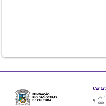
Contat
AV. 
000