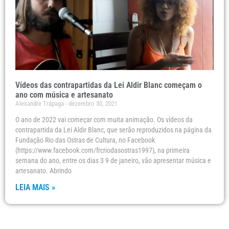
Vídeos das contrapartidas da Lei Aldir Blanc começam o
ano com música e artesanato
Alexandre Trápaga
dezembro 30, 2021
O ano de 2022 vai começar com muita animação. Os vídeos da
contrapartida da Lei Aldir Blanc, que serão reproduzidos na página da
Fundação Rio das Ostras de Cultura, no Facebook
(https://www.facebook.com/frcriodasostras1997), na primeira
semana do ano, entre os dias 3 9 de janeiro, vão apresentar música e
artesanato. Abrindo
LEIA MAIS »