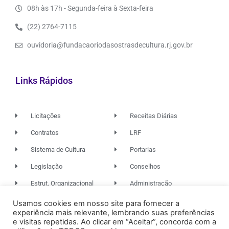
08h às 17h - Segunda-feira à Sexta-feira
(22) 2764-7115
ouvidoria@fundacaoriodasostrasdecultura.rj.gov.br
Links Rápidos
Licitações
Receitas Diárias
Contratos
LRF
Sistema de Cultura
Portarias
Legislação
Conselhos
Estrut. Organizacional
Administração
Usamos cookies em nosso site para fornecer a
experiência mais relevante, lembrando suas preferências
© 2026. TODOS OS DIREITOS RESERVADOS.
e visitas repetidas. Ao clicar em “Aceitar”, concorda com a