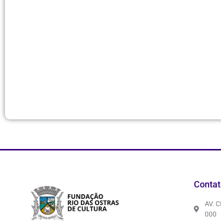
Contat
AV. 
000