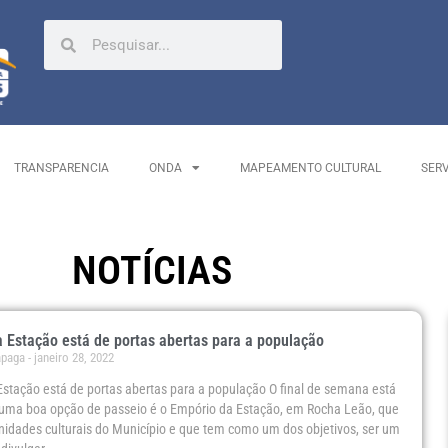
TRANSPARENCIA
ONDA
MAPEAMENTO CULTURAL
SER
NOTÍCIAS
 Estação está de portas abertas para a população
ápaga
janeiro 28, 2022
stação está de portas abertas para a população O final de semana está
uma boa opção de passeio é o Empório da Estação, em Rocha Leão, que
idades culturais do Município e que tem como um dos objetivos, ser um