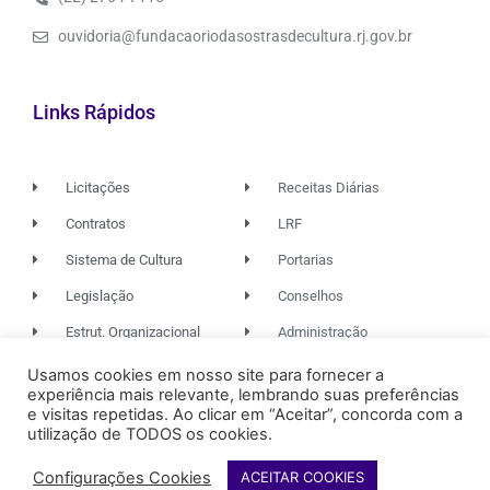
ouvidoria@fundacaoriodasostrasdecultura.rj.gov.br
Links Rápidos
Licitações
Receitas Diárias
Contratos
LRF
Sistema de Cultura
Portarias
Legislação
Conselhos
Estrut. Organizacional
Administração
Usamos cookies em nosso site para fornecer a
experiência mais relevante, lembrando suas preferências
© 2026. TODOS OS DIREITOS RESERVADOS.
e visitas repetidas. Ao clicar em “Aceitar”, concorda com a
utilização de TODOS os cookies.
Configurações Cookies
ACEITAR COOKIES