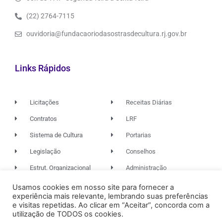
(22) 2764-7115
ouvidoria@fundacaoriodasostrasdecultura.rj.gov.br
Links Rápidos
Licitações
Receitas Diárias
Contratos
LRF
Sistema de Cultura
Portarias
Legislação
Conselhos
Estrut. Organizacional
Administração
Usamos cookies em nosso site para fornecer a
experiência mais relevante, lembrando suas preferências
© 2026. TODOS OS DIREITOS RESERVADOS.
e visitas repetidas. Ao clicar em “Aceitar”, concorda com a
utilização de TODOS os cookies.