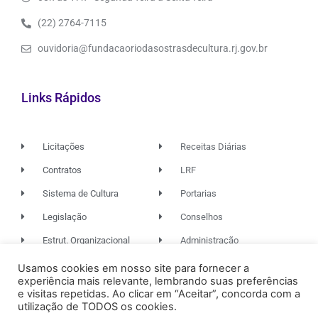
(22) 2764-7115
ouvidoria@fundacaoriodasostrasdecultura.rj.gov.br
Links Rápidos
Licitações
Receitas Diárias
Contratos
LRF
Sistema de Cultura
Portarias
Legislação
Conselhos
Estrut. Organizacional
Administração
Usamos cookies em nosso site para fornecer a
experiência mais relevante, lembrando suas preferências
© 2026. TODOS OS DIREITOS RESERVADOS.
e visitas repetidas. Ao clicar em “Aceitar”, concorda com a
utilização de TODOS os cookies.