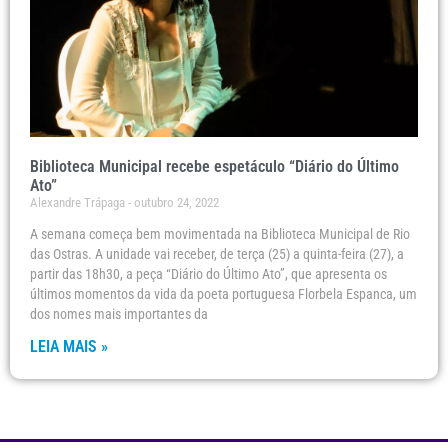
Biblioteca Municipal recebe espetáculo “Diário do Último
Ato”
Alexandre Trápaga
outubro 24, 2022
A semana começa bem movimentada na Biblioteca Municipal de Rio
das Ostras. A unidade vai receber, de terça (25) a quinta-feira (27), a
partir das 18h30, a peça “Diário do Último Ato”, que apresenta os
últimos momentos da vida da poeta portuguesa Florbela Espanca, um
dos nomes mais importantes da
LEIA MAIS »