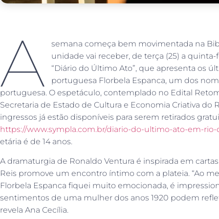
A
semana começa bem movimentada na Biblio
unidade vai receber, de terça (25) a quinta-fe
“Diário do Último Ato”, que apresenta os 
portuguesa Florbela Espanca, um dos nome
portuguesa. O espetáculo, contemplado no Edital Retoma
Secretaria de Estado de Cultura e Economia Criativa do Ri
ingressos já estão disponíveis para serem retirados gratu
https://www.sympla.com.br/diario-do-ultimo-ato-em-rio-
etária é de 14 anos.
A dramaturgia de Ronaldo Ventura é inspirada em cartas e 
Reis promove um encontro íntimo com a plateia. “Ao me
Florbela Espanca fiquei muito emocionada, é impressi
sentimentos de uma mulher dos anos 1920 podem reflet
revela Ana Cecília.