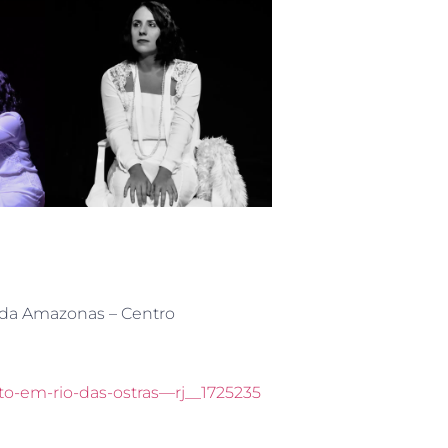
nida Amazonas – Centro
to-em-rio-das-ostras—rj__1725235