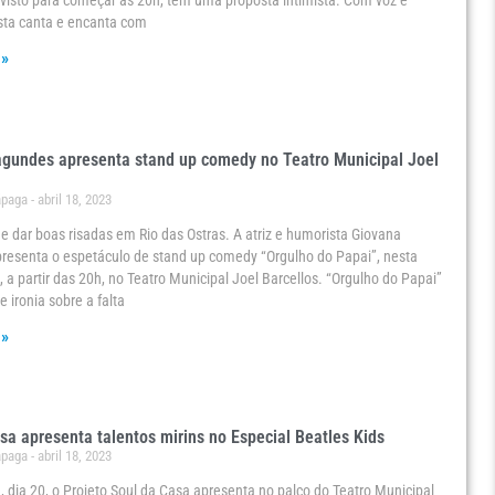
evisto para começar às 20h, tem uma proposta intimista. Com voz e
tista canta e encanta com
 »
gundes apresenta stand up comedy no Teatro Municipal Joel
ápaga
abril 18, 2023
de dar boas risadas em Rio das Ostras. A atriz e humorista Giovana
resenta o espetáculo de stand up comedy “Orgulho do Papai”, nesta
1, a partir das 20h, no Teatro Municipal Joel Barcellos. “Orgulho do Papai”
 ironia sobre a falta
 »
sa apresenta talentos mirins no Especial Beatles Kids
ápaga
abril 18, 2023
, dia 20, o Projeto Soul da Casa apresenta no palco do Teatro Municipal