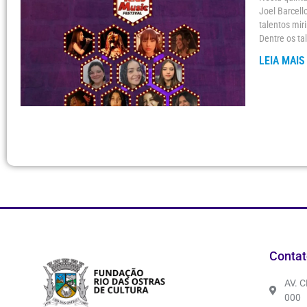
Joel Barcell
talentos mir
Dentre os t
LEIA MAIS
Contat
AV. 
000