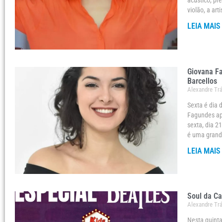
acústico, pr
violão, a ar
LEIA MAIS
Giovana Fa
Barcellos
Alexandre Tr
Sexta é dia 
Fagundes ap
sexta, dia 2
é uma grande
LEIA MAIS
Soul da Ca
Alexandre Tr
Nesta quinta