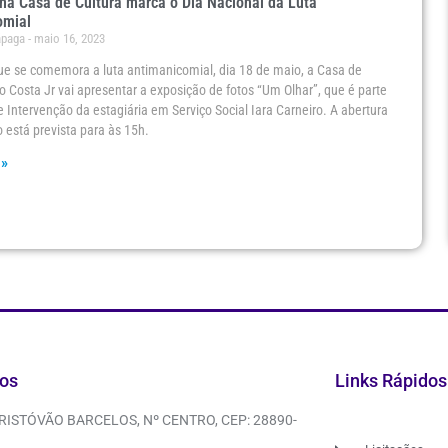
na Casa de Cultura marca o Dia Nacional da Luta
omial
ápaga
maio 16, 2023
e se comemora a luta antimanicomial, dia 18 de maio, a Casa de
o Costa Jr vai apresentar a exposição de fotos “Um Olhar”, que é parte
e Intervenção da estagiária em Serviço Social Iara Carneiro. A abertura
 está prevista para às 15h.
 »
os
Links Rápidos
CRISTÓVÃO BARCELOS, Nº CENTRO, CEP: 28890-