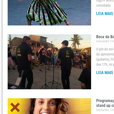
fogo e sere
convidada
LEIA MAIS
Boca da Ba
Alexandre Tr
O pôr do sol
da apresenta
(guitarra), F
das 17h, no 
LEIA MAIS
Programaçã
stand up c
Alexandre Tr