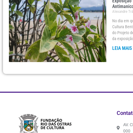
Exposição 
Antimanic
Alexandre Tr
No dia em qu
Cultura Bent
do Projeto d
da exposição
LEIA MAIS
Contat
AV. 
000