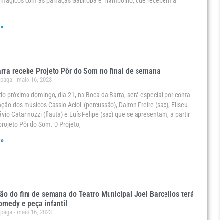
s mágicos com as palhaças Gabiroba e Trambolho, que recebem a
 »
rra recebe Projeto Pôr do Som no final de semana
ápaga
maio 16, 2023
 do próximo domingo, dia 21, na Boca da Barra, será especial por conta
ção dos músicos Cassio Acioli (percussão), Dalton Freire (sax), Eliseu
lávio Catarinozzi (flauta) e Luís Felipe (sax) que se apresentam, a partir
projeto Pôr do Som. O Projeto,
 »
o do fim de semana do Teatro Municipal Joel Barcellos terá
omedy e peça infantil
ápaga
maio 16, 2023