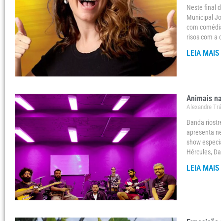
Neste final 
Municipal Jo
com comédias
risos com a
LEIA MAIS
Animais na
Alexandre Tr
Banda riostr
apresenta ne
show especi
Hércules, Da
LEIA MAIS