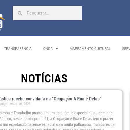
TRANSPARENCIA
ONDA
MAPEAMENTO CULTURAL
SER
NOTÍCIAS
stica recebe convidada na “Ocupação A Rua é Delas”
ápaga
maio 16, 2023
biroba e Trambolho prometem um espetáculo especial neste domingo
Público, neste domingo, dia 21, a Ocupação A Rua é Delas tem o prazer
r um espetáculo circense especial com muita palhaçaria, malabares de