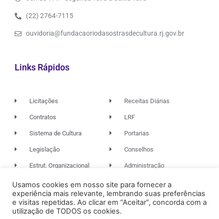
(22) 2764-7115
ouvidoria@fundacaoriodasostrasdecultura.rj.gov.br
Links Rápidos
Licitações
Receitas Diárias
Contratos
LRF
Sistema de Cultura
Portarias
Legislação
Conselhos
Estrut. Organizacional
Administração
Usamos cookies em nosso site para fornecer a
experiência mais relevante, lembrando suas preferências
© 2026. TODOS OS DIREITOS RESERVADOS.
e visitas repetidas. Ao clicar em “Aceitar”, concorda com a
utilização de TODOS os cookies.