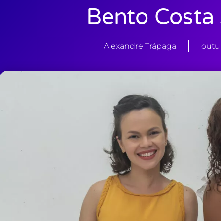
Bento Costa 
Alexandre Trápaga
outu