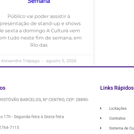
Semana
Público vai poder assistir à
presentação de stand-up e shows
de sexta a domingo A Cultura vem
om tudo neste fim de semana, em
Rio das
Alexandre Trápaga
agosto 5, 2026
os
Links Rápidos
CRISTÓVÃO BARCELOS, Nº CENTRO, CEP: 28890-
Licitações
s 17h - Segunda-feira à Sexta-feira
Contratos
 2764-7115
Sistema de Cu