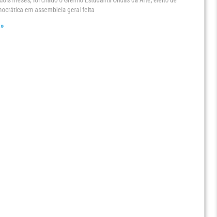
dois meses, foi criado o Grêmio Estudantil Ondas da Arte, eleito de
ocrática em assembleia geral feita
 »