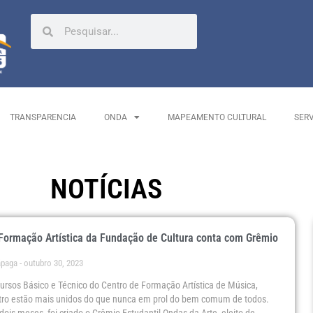
TRANSPARENCIA
ONDA
MAPEAMENTO CULTURAL
SER
NOTÍCIAS
Formação Artística da Fundação de Cultura conta com Grêmio
ápaga
outubro 30, 2023
ursos Básico e Técnico do Centro de Formação Artística de Música,
tro estão mais unidos do que nunca em prol do bem comum de todos.