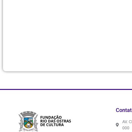
Contat
AV. 
000