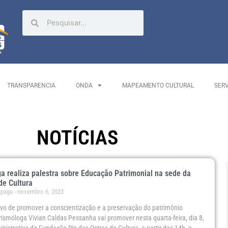
TRANSPARENCIA
ONDA
MAPEAMENTO CULTURAL
SER
NOTÍCIAS
a realiza palestra sobre Educação Patrimonial na sede da
de Cultura
ápaga
novembro 6, 2023
vo de promover a conscientização e a preservação do patrimônio
turismóloga Vivian Caldas Pessanha vai promover nesta quarta-feira, dia 8,