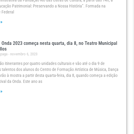
nistrativa da Fundação Rio das Ostras de Cultura, a partir das 14h, a
ucação Patrimonial: Preservando a Nossa História”. Formada na
e Federal
 »
a Onda 2023 começa nesta quarta, dia 8, no Teatro Municipal
llos
ápaga
novembro 6, 2023
ão itinerantes por quatro unidades culturais e vão até o dia 9 de
talentos dos alunos do Centro de Formação Artística de Música, Dança
arão à mostra a partir desta quarta-feira, dia 8, quando começa a edição
ival da Onda. Este ano as
 »