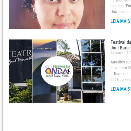
na sede admi
palestra “Ed
Universidad
LEIA MAIS
Festival d
Joel Barce
Alexandre Tr
Atrações ser
dezembro Os 
e Teatro est
2023 do Fest
LEIA MAIS