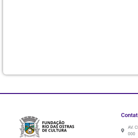
Contat
AV. 
000