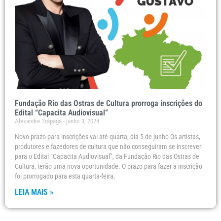
Fundação Rio das Ostras de Cultura prorroga inscrições do
Edital “Capacita Audiovisual”
Alexandre Trápaga
junho 3, 2024
Novo prazo para inscrições vai até quarta, dia 5 de junho Os artistas,
produtores e fazedores de cultura que não conseguiram se inscrever
para o Edital “Capacita Audiovisual”, da Fundação Rio das Ostras de
Cultura, terão uma nova oportunidade. O prazo para fazer a inscrição
foi prorrogado para esta quarta-feira,
LEIA MAIS »