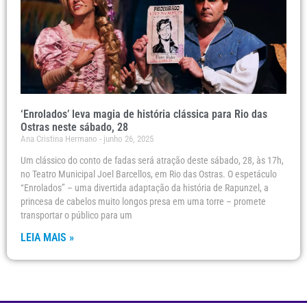
‘Enrolados’ leva magia de história clássica para Rio das
Ostras neste sábado, 28
Ana Cristina Hermano
junho 26, 2025
Um clássico do conto de fadas será atração deste sábado, 28, às 17h,
no Teatro Municipal Joel Barcellos, em Rio das Ostras. O espetáculo
“Enrolados” – uma divertida adaptação da história de Rapunzel, a
princesa de cabelos muito longos presa em uma torre – promete
transportar o público para um
LEIA MAIS »