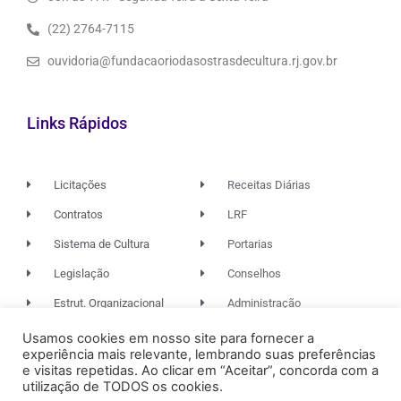
(22) 2764-7115
ouvidoria@fundacaoriodasostrasdecultura.rj.gov.br
Links Rápidos
Licitações
Receitas Diárias
Contratos
LRF
Sistema de Cultura
Portarias
Legislação
Conselhos
Estrut. Organizacional
Administração
Usamos cookies em nosso site para fornecer a
experiência mais relevante, lembrando suas preferências
© 2026. TODOS OS DIREITOS RESERVADOS.
e visitas repetidas. Ao clicar em “Aceitar”, concorda com a
utilização de TODOS os cookies.