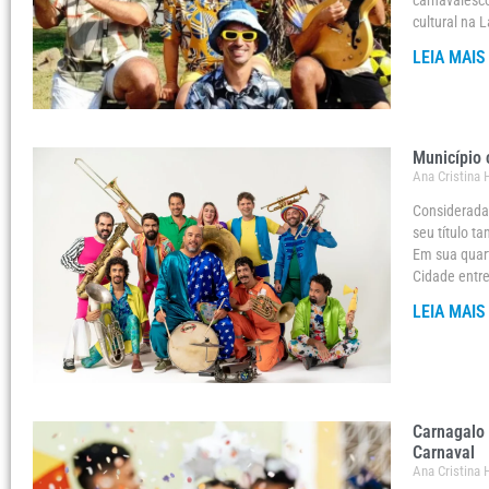
carnavalesco
cultural na L
LEIA MAIS
Município 
Ana Cristina
Considerada 
seu título t
Em sua quart
Cidade entre 
LEIA MAIS
Carnagalo 
Carnaval
Ana Cristina