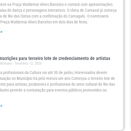
tece na Praça Waldemar Alves Barcelos e contará com apresentações
aulas de dança e personagens interativos. O clima de Carnaval já começa
a de Rio das Ostras com a confirmação do Carnagalo. O eventoserá
 Praça Waldemar Alves Barcelos em dois dias de festa.
 »
inscrições para terceiro lote de credenciamento de artistas
 Hermano
fevereiro 12, 2026
a profissionais da Cultura vai até 30 de junho; interessados devem
tuação no Município há pelo menos um ano Começou o terceiro lote de
to para artistas, produtores e profissionais do setor cultural de Rio das
dastro permite a contratação para eventos públicos promovidos ou
 »