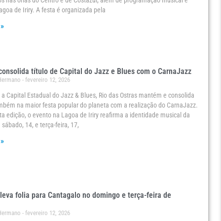
s nas orlas do Centro e de Costazul, além de programação musical e
agoa de Iriry. A festa é organizada pela
 »
consolida título de Capital do Jazz e Blues com o CarnaJazz
 Hermano
fevereiro 12, 2026
a Capital Estadual do Jazz & Blues, Rio das Ostras mantém e consolida
ambém na maior festa popular do planeta com a realização do CarnaJazz.
a edição, o evento na Lagoa de Iriry reafirma a identidade musical da
sábado, 14, e terça-feira, 17,
 »
leva folia para Cantagalo no domingo e terça-feira de
 Hermano
fevereiro 12, 2026