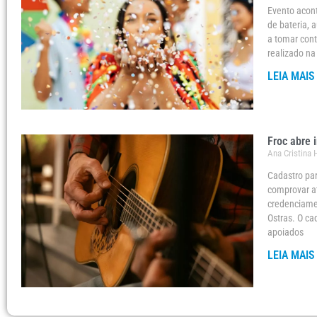
Evento acon
de bateria, 
a tomar cont
realizado na
LEIA MAIS
Froc abre 
Ana Cristina
Cadastro par
comprovar a
credenciamen
Ostras. O ca
apoiados
LEIA MAIS