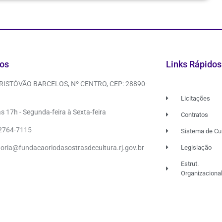
os
Links Rápidos
CRISTÓVÃO BARCELOS, Nº CENTRO, CEP: 28890-
Licitações
s 17h - Segunda-feira à Sexta-feira
Contratos
 2764-7115
Sistema de Cu
doria@fundacaoriodasostrasdecultura.rj.gov.br
Legislação
Estrut.
Organizaciona