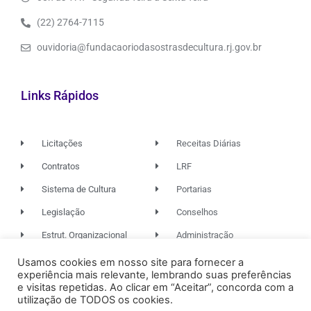
(22) 2764-7115
ouvidoria@fundacaoriodasostrasdecultura.rj.gov.br
Links Rápidos
Licitações
Receitas Diárias
Contratos
LRF
Sistema de Cultura
Portarias
Legislação
Conselhos
Estrut. Organizacional
Administração
Usamos cookies em nosso site para fornecer a
experiência mais relevante, lembrando suas preferências
© 2026. TODOS OS DIREITOS RESERVADOS.
e visitas repetidas. Ao clicar em “Aceitar”, concorda com a
utilização de TODOS os cookies.