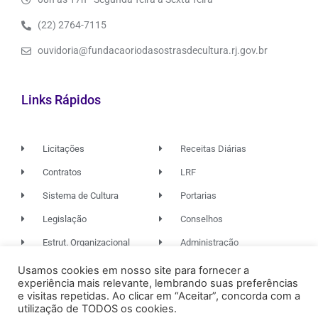
(22) 2764-7115
ouvidoria@fundacaoriodasostrasdecultura.rj.gov.br
Links Rápidos
Licitações
Receitas Diárias
Contratos
LRF
Sistema de Cultura
Portarias
Legislação
Conselhos
Estrut. Organizacional
Administração
Usamos cookies em nosso site para fornecer a
experiência mais relevante, lembrando suas preferências
© 2026. TODOS OS DIREITOS RESERVADOS.
e visitas repetidas. Ao clicar em “Aceitar”, concorda com a
utilização de TODOS os cookies.