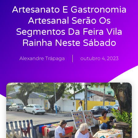
Artesanato E Gastronomia
Artesanal Serão Os
Segmentos Da Feira Vila
Rainha Neste Sábado
Alexandre Trápaga
outubro 4, 2023