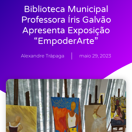
Biblioteca Municipal
Professora Íris Galvão
Apresenta Exposição
“EmpoderArte”
Alexandre Trápaga
maio 29, 2023