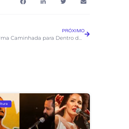
PRÓXIMO
Livro “Uma Caminhada para Dentro de Si” tem noite de autógrafos na Biblioteca Municipal
ltura