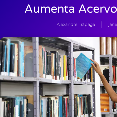
Aumenta Acervo 
Alexandre Trápaga
jane