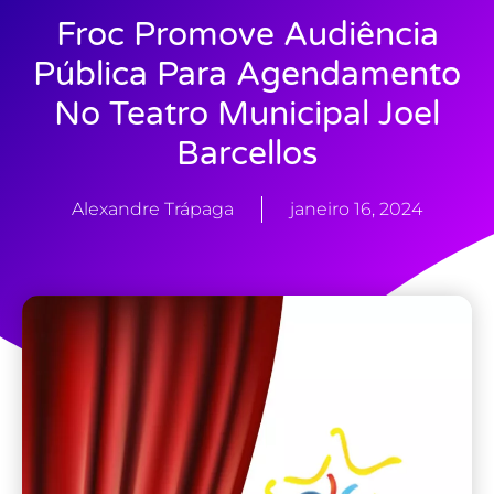
Froc Promove Audiência
Pública Para Agendamento
No Teatro Municipal Joel
Barcellos
Alexandre Trápaga
janeiro 16, 2024