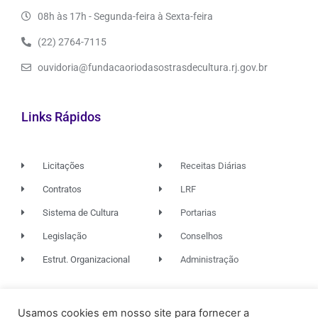
08h às 17h - Segunda-feira à Sexta-feira
(22) 2764-7115
ouvidoria@fundacaoriodasostrasdecultura.rj.gov.br
Links Rápidos
Licitações
Receitas Diárias
Contratos
LRF
Sistema de Cultura
Portarias
Legislação
Conselhos
Estrut. Organizacional
Administração
© 2026. TODOS OS DIREITOS RESERVADOS.
Usamos cookies em nosso site para fornecer a