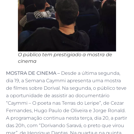
O público tem prestigiado a mostra de
cinema
MOSTRA DE CINEMA –
Desde a última segunda,
dia 19, a Semana Caymmi apresenta uma mostra
de filmes sobre Dorival. Na segunda, o público teve
a oportunidade de assistir ao documentário
“Caymmi – O poeta nas Terras do Leripe”, de Cezar
Fernandes, Hugo Paulo de Oliveira e Jorge Ronald.
A programação continua nesta terça, dia 20, a partir
das 20h, com “Dorivando Saravá, o preto que virou
mar”, de Henrique Dantas. Na quarta e na quinta,