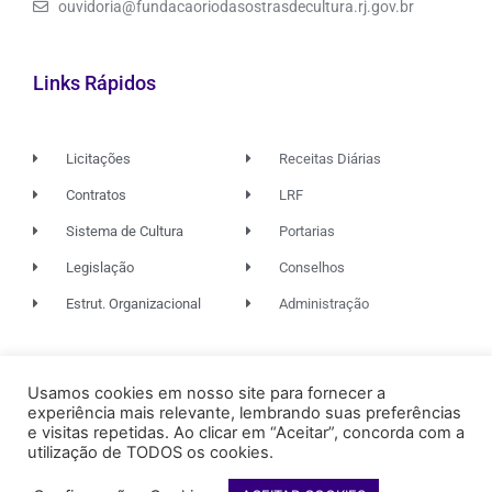
ouvidoria@fundacaoriodasostrasdecultura.rj.gov.br
Links Rápidos
Licitações
Receitas Diárias
Contratos
LRF
Sistema de Cultura
Portarias
Legislação
Conselhos
Estrut. Organizacional
Administração
© 2026. TODOS OS DIREITOS RESERVADOS.
Usamos cookies em nosso site para fornecer a
experiência mais relevante, lembrando suas preferências
e visitas repetidas. Ao clicar em “Aceitar”, concorda com a
utilização de TODOS os cookies.
FUNDAÇÃO RIO DAS OSTRAS
DE CULTURA