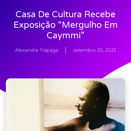
Casa De Cultura Recebe
Exposição “Mergulho Em
Caymmi”
Alexandre Trápaga
setembro 20, 2022