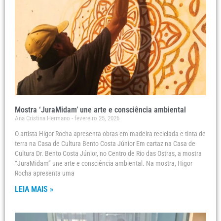
Mostra ‘JuraMidam’ une arte e consciência ambiental
Ana Cristina Hermano
fevereiro 25, 2026
O artista Higor Rocha apresenta obras em madeira reciclada e tinta de
terra na Casa de Cultura Bento Costa Júnior Em cartaz na Casa de
Cultura Dr. Bento Costa Júnior, no Centro de Rio das Ostras, a mostra
“JuraMidam” une arte e consciência ambiental. Na mostra, Higor
Rocha apresenta uma
LEIA MAIS »