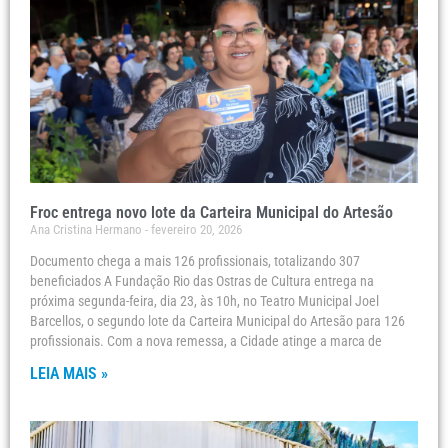
Froc entrega novo lote da Carteira Municipal do Artesão
Ana Cristina Hermano
fevereiro 20, 2026
Documento chega a mais 126 profissionais, totalizando 307
beneficiados A Fundação Rio das Ostras de Cultura entrega na
próxima segunda-feira, dia 23, às 10h, no Teatro Municipal Joel
Barcellos, o segundo lote da Carteira Municipal do Artesão para 126
profissionais. Com a nova remessa, a Cidade atinge a marca de
LEIA MAIS »