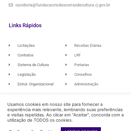
ouvidoria@fundacaoriodasostrasdecultura.rj.gov.br
Links Rápidos
Licitações
Receitas Diárias
Contratos
LRF
Sistema de Cultura
Portarias
Legislação
Conselhos
Estrut. Organizacional
Administração
Usamos cookies em nosso site para fornecer a
© 2026. TODOS OS DIREITOS RESERVADOS.
experiência mais relevante, lembrando suas preferências
e visitas repetidas. Ao clicar em “Aceitar”, concorda com a
utilização de TODOS os cookies.
FUNDAÇÃO RIO DAS OSTRAS
DE CULTURA