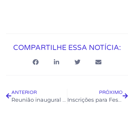
COMPARTILHE ESSA NOTÍCIA:
ANTERIOR
PRÓXIMO
Reunião inaugural da mentoria artística reúne mais de 30 artesãos
Inscrições para Festival de Curtas Flávio Migliaccio terminam neste sábado, dia 25 de março