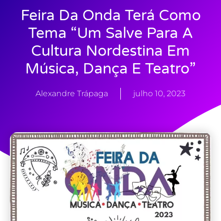
Feira Da Onda Terá Como
Tema “Um Salve Para A
Cultura Nordestina Em
Música, Dança E Teatro”
Alexandre Trápaga
julho 10, 2023