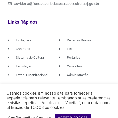
ouvidoria@fundacaoriodasostrasdecultura.rj.gov.br
Links Rápidos
Licitações
Receitas Diárias
Contratos
LRF
Sistema de Cultura
Portarias
Legislação
Conselhos
Estrut. Organizacional
Administração
Usamos cookies em nosso site para fornecer a
© 2026. TODOS OS DIREITOS RESERVADOS.
experiência mais relevante, lembrando suas preferências
e visitas repetidas. Ao clicar em “Aceitar”, concorda com a
utilização de TODOS os cookies.
FUNDAÇÃO RIO DAS OSTRAS
DE CULTURA
Configurações Cookies
ACEITAR COOKIES