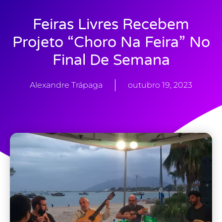
Feiras Livres Recebem
Projeto “Choro Na Feira” No
Final De Semana
Alexandre Trápaga
outubro 19, 2023