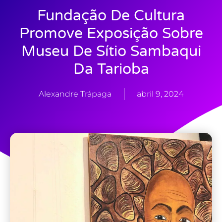
Fundação De Cultura
Promove Exposição Sobre
Museu De Sítio Sambaqui
Da Tarioba
Alexandre Trápaga
abril 9, 2024