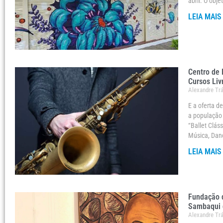
abril. O obje
LEIA MAIS
Centro de 
Cursos Liv
Alexandre Tr
E a oferta d
a população 
“Ballet Clás
Música, Danç
LEIA MAIS
Fundação d
Sambaqui 
Alexandre Tr