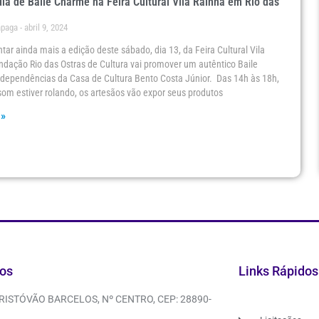
ia de Baile Charme na Feira Cultural Vila Rainha em Rio das
ápaga
abril 9, 2024
ntar ainda mais a edição deste sábado, dia 13, da Feira Cultural Vila
ndação Rio das Ostras de Cultura vai promover um autêntico Baile
dependências da Casa de Cultura Bento Costa Júnior. Das 14h às 18h,
om estiver rolando, os artesãos vão expor seus produtos
 »
os
Links Rápidos
CRISTÓVÃO BARCELOS, Nº CENTRO, CEP: 28890-