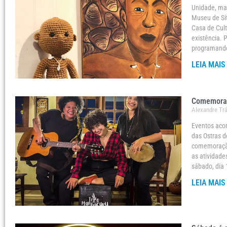
Unidade, man
Museu de Sít
Casa de Cult
existência. 
programando
LEIA MAIS
Comemoraç
Alexandre Tr
Eventos aco
das Ostras d
comemoração
as atividad
sábado, dia 
LEIA MAIS