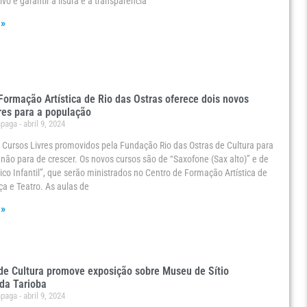
tivo é garantir a lisura e a transparência
 »
Formação Artística de Rio das Ostras oferece dois novos
res para a população
ápaga
abril 9, 2024
e Cursos Livres promovidos pela Fundação Rio das Ostras de Cultura para
não para de crescer. Os novos cursos são de “Saxofone (Sax alto)” e de
sico Infantil”, que serão ministrados no Centro de Formação Artística de
a e Teatro. As aulas de
 »
e Cultura promove exposição sobre Museu de Sítio
da Tarioba
ápaga
abril 9, 2024