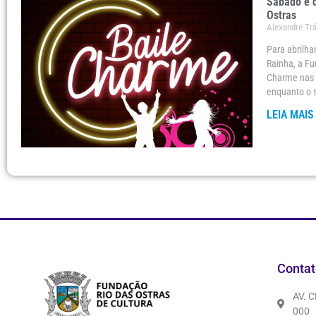
Sábado é d
Ostras
Alexandre Tr
Para abrilha
Rainha, a Fu
Charme nas 
enquanto o s
LEIA MAIS
Contat
AV. 
000