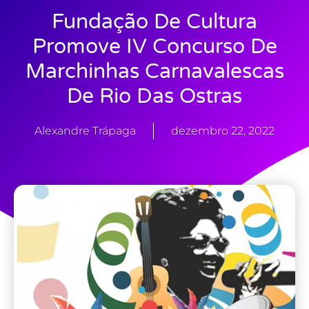
Fundação De Cultura
Promove IV Concurso De
Marchinhas Carnavalescas
De Rio Das Ostras
Alexandre Trápaga
dezembro 22, 2022